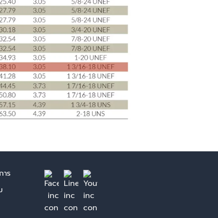
ิการ
ม