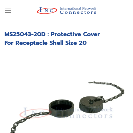
Skip
to
content
MS25043-20D : Protective Cover
For Receptacle Shell Size 20