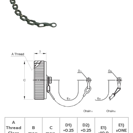
A
D1)
D2)
E1)
Thread
B
C
E1)
+0.25
+0.25
±ONE