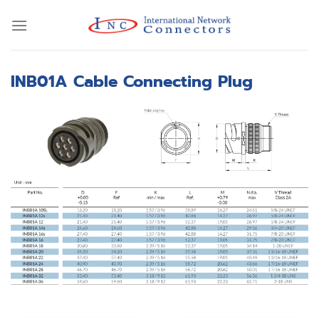
Skip
to
content
INB01A Cable Connecting Plug