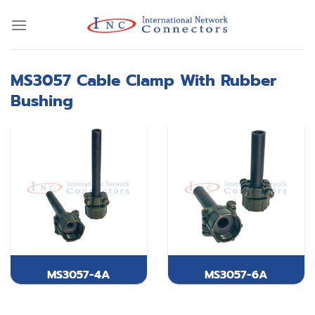
Skip
to
content
MS3057 Cable Clamp With Rubber
Bushing
MS3057-4A
MS3057-6A