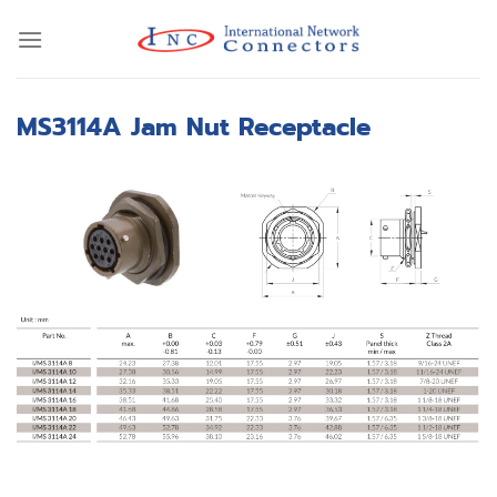
Skip
to
content
MS3114A Jam Nut Receptacle