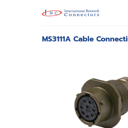
Skip
to
content
MS3111A Cable Connect