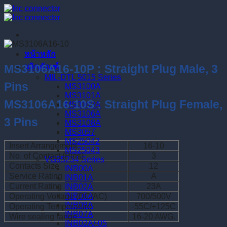
Skip
to
content
หน้าหลัก
ผลิตภัณฑ์
MS3106A16-10P : Straight Plug Male, 3
MIL-DTL 5015 Series
Pins
MS3100A
MS3101A
MS3106A16-10S : Straight Plug Female,
MS3102A
MS3106A
3 Pins
MS3108A
MS3057
MS25042
Insert Arrangement
16-10
MS25043
No. of Contact (Pins)
3
VG95234 Series
Contacts Size
12
INB00A
Service Rating
A
INB01A
Current Rating
23A
INB02A
INB06A
Operating Voltage (DC/AC)
700/500V
INB08A
Operating Temperature
-55C/+125C
INB07A
Wire sealing range
16-20 AWG.
INB02A/-05