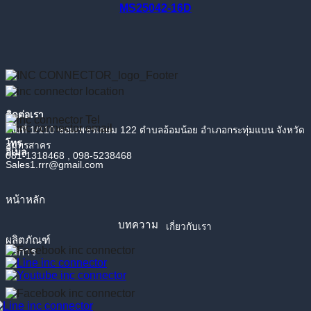
MS25042-16D
ติดต่อเรา
เลขที่ 1/110 ซอยเพชรเกษม 122 ตำบลอ้อมน้อย อำเภอกระทุ่มแบน จังหวัด
โทร
สมุทรสาคร
อีเมล
081-1318468 , 098-5238468
Sales1.rrr@gmail.com
หน้า
หลัก
บทความ
เกี่ยวกับเรา
ผลิตภัณฑ์
บริการ