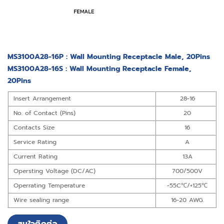
MS3100A28-16P : Wall Mounting Receptacle Male, 20Pins
MS3100A28-16S : Wall Mounting Receptacle Female,
20Pins
Insert Arrangement
28-16
No. of Contact (Pins)
20
Contacts Size
16
Service Rating
A
Current Rating
13A
Opersting Voltage (DC/AC)
700/500V
Operrating Temperature
-55C℃/+125℃
Wire sealing range
16-20 AWG.