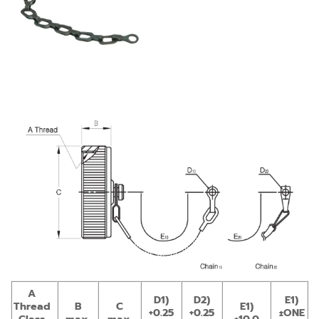
A
D1)
D2)
E1)
Thread
B
C
E1)
+0.25
+0.25
±ONE