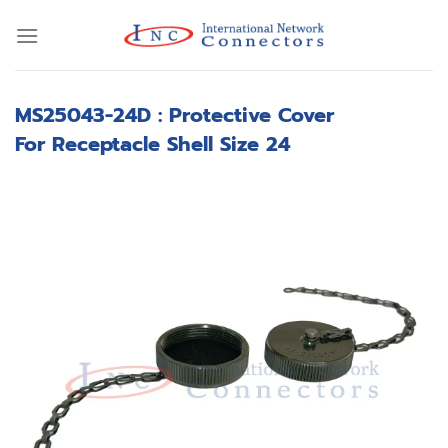
Skip
to
content
MS25043-24D : Protective Cover
For Receptacle Shell Size 24