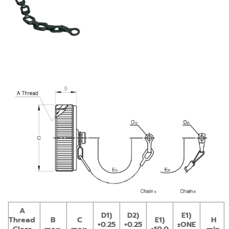
A
D1)
D2)
E1)
Thread
B
C
E1)
H
+0.25
+0.25
±ONE