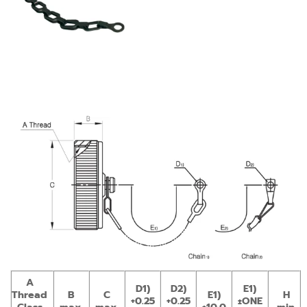
A
D1)
D2)
E1)
Thread
B
C
E1)
H
+0.25
+0.25
±ONE