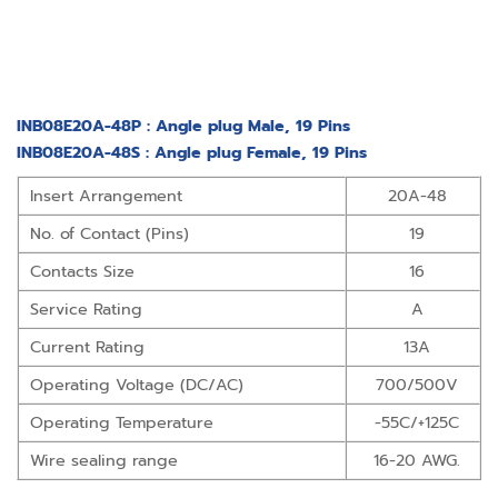
INB08E20A-48P : Angle plug Male, 19 Pins
INB08E20A-48S : Angle plug Female, 19 Pins
Insert Arrangement
20A-48
No. of Contact (Pins)
19
Contacts Size
16
Service Rating
A
Current Rating
13A
Operating Voltage (DC/AC)
700/500V
Operating Temperature
-55C/+125C
Wire sealing range
16-20 AWG.