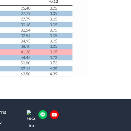
ิการ
ม