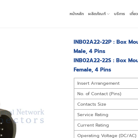
หน้าหลัก
ผลิตภัณฑ์
บริการ
เกี่ย
INB02A22-22P : Box Mou
Male, 4 Pins
INB02A22-22S : Box Mou
Female, 4 Pins
Insert Arrangement
No. of Contact (Pins)
Contacts Size
Service Rating
Current Rating
Operating Voltage (DC/AC)